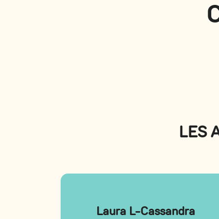
C
LES 
Laura L-Cassandra