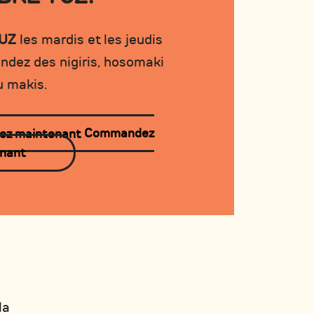
YUZ
les mardis et les jeudis
dez des nigiris, hosomaki
u makis.
Commandez
nant
la