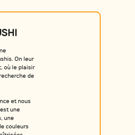
USHI
une
shis. On leur
 où le plaisir
 recherche de
ance et nous
’est une
s, une
de couleurs
îtrisées.