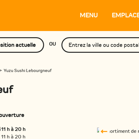
MENU
EMPLAC
OU
sition actuelle
>
Yuzu Sushi Lebourgneuf
euf
ouverture
i
11 h à 20 h
11 h à 20 h