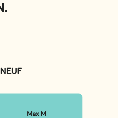
N.
GNEUF
Max M